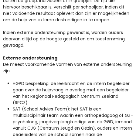
buiten de groep. Individueel of in groepjes. De tijd die
hiervoor beschikbaar is, verschilt per schooljaar. Indien dit
niet voldoende resultaat oplevert dan zijn er mogelijkheden
om de hulp van externe deskundigen in te roepen.
Indien externe ondersteuning gewenst is, worden ouders
daarvan altijd op de hoogte gesteld en om toestemming
gevraagd.
Externe ondersteuning
De meest voorkomende vormen van externe ondersteuning
zijn:
HGPD bespreking: de leerkracht en de intern begeleider
gaan over de hulpvraag in overleg met een begeleider
van het Regionaal Pedagogisch Centrum Zeeland
(RPCZ).
SAT (School Advies Team): het SAT is een
multidisciplinair team waarin een orthopedagoog of GZ-
psycholoog, jeugdverpleegkundige van de GGD, iemand
vanuit CJG (Centrum Jeugd en Gezin), ouders en intern
begeleiders van de school samen naar de